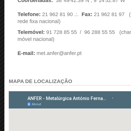
Coordenadas:
38°49'42.39"N ; 9°14'52.87"W
Telefone:
21 962 81 90 .:.
Fax:
21 962 81 97 
rede fixa nacional)
Telemóvel:
91 728 85 55 / 96 288 55 55 (cha
móvel nacional)
E-mail:
met.anfer@anfer.pt
MAPA DE LOCALIZAÇÃO