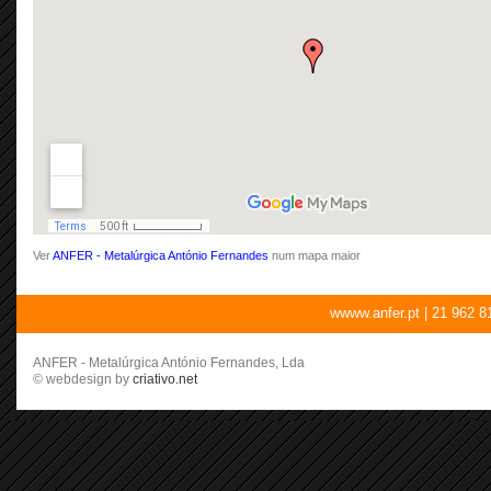
Ver
ANFER - Metalúrgica António Fernandes
num mapa maior
wwww.anfer.pt
| 21 962 8
ANFER - Metalúrgica António Fernandes, Lda
© webdesign by
criativo.net